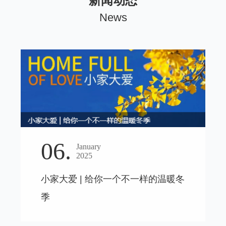
新闻动态
N
ews
06.
January
2025
小家大爱 | 给你一个不一样的温暖冬
季