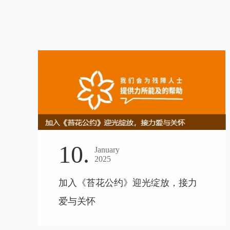
10.
January
2025
加入《苔花公约》迎光绽放，接力
爱与关怀